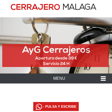
CERRAJERO
MALAGA
AyG Cerrajeros
Apertura desde 39 €
Servicio 24 H
MENU
- PULSA Y ESCRIBE