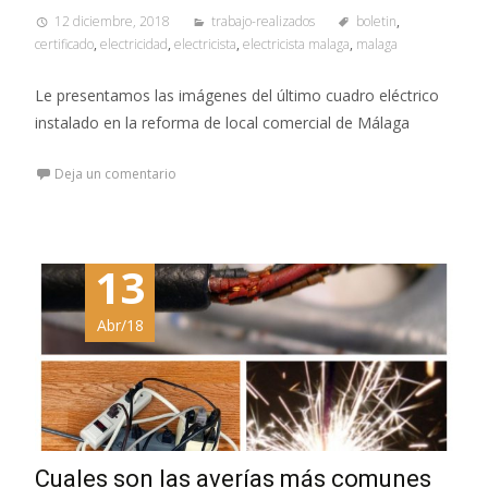
12 diciembre, 2018
trabajo-realizados
boletin
,
certificado
,
electricidad
,
electricista
,
electricista malaga
,
malaga
Le presentamos las imágenes del último cuadro eléctrico
instalado en la reforma de local comercial de Málaga
Deja un comentario
13
Abr/18
Cuales son las averías más comunes