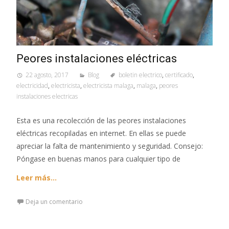
Peores instalaciones eléctricas
22 agosto, 2017
Blog
boletin electrico
,
certificado
,
electricidad
,
electricista
,
electricista malaga
,
malaga
,
peores
instalaciones electricas
Esta es una recolección de las peores instalaciones
eléctricas recopiladas en internet. En ellas se puede
apreciar la falta de mantenimiento y seguridad. Consejo:
Póngase en buenas manos para cualquier tipo de
Leer más…
Deja un comentario