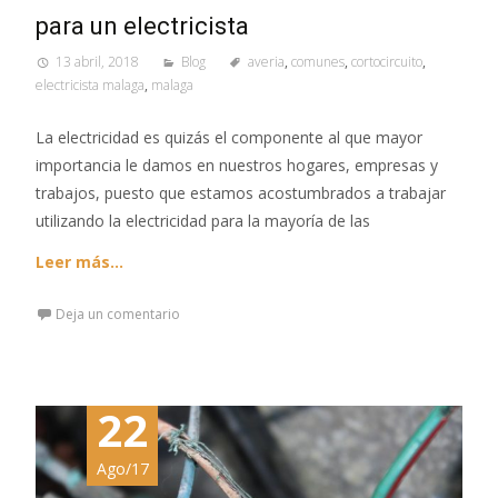
para un electricista
13 abril, 2018
Blog
averia
,
comunes
,
cortocircuito
,
electricista malaga
,
malaga
La electricidad es quizás el componente al que mayor
importancia le damos en nuestros hogares, empresas y
trabajos, puesto que estamos acostumbrados a trabajar
utilizando la electricidad para la mayoría de las
Leer más…
Deja un comentario
22
Ago/17