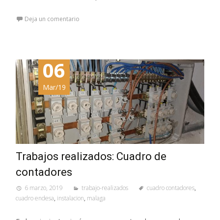
Deja un comentario
06
Mar/19
Trabajos realizados: Cuadro de
contadores
6 marzo, 2019
trabajo-realizados
cuadro contadores
,
cuadro endesa
,
instalacion
,
malaga