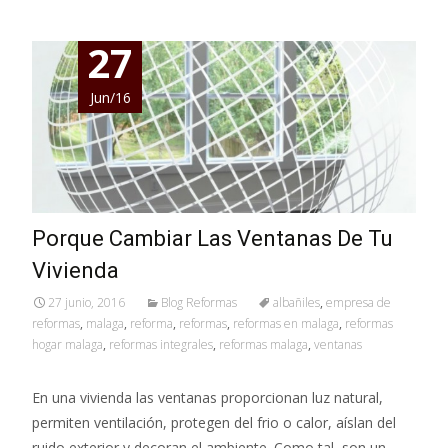
27
Jun/16
Porque Cambiar Las Ventanas De Tu
Vivienda
27 junio, 2016
Blog Reformas
albañiles
,
empresa de
reformas
,
malaga
,
reforma
,
reformas
,
reformas en malaga
,
reformas
hogar malaga
,
reformas integrales
,
reformas malaga
,
ventanas
En una vivienda las ventanas proporcionan luz natural,
permiten ventilación, protegen del frio o calor, aíslan del
ruido exterior y decoran el ambiente. Como tal, son un