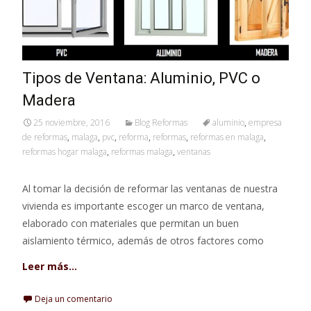
Tipos de Ventana: Aluminio, PVC o
Madera
25 noviembre, 2016
Blog Reformas
aluminio
,
empresa
de reformas
,
malaga
,
pvc
,
reforma
,
reformas
,
reformas en malaga
,
reformas hogar malaga
,
reformas malaga
,
ventanas
Al tomar la decisión de reformar las ventanas de nuestra
vivienda es importante escoger un marco de ventana,
elaborado con materiales que permitan un buen
aislamiento térmico, además de otros factores como
Leer más…
Deja un comentario