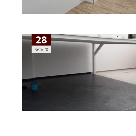
28
Sep/20