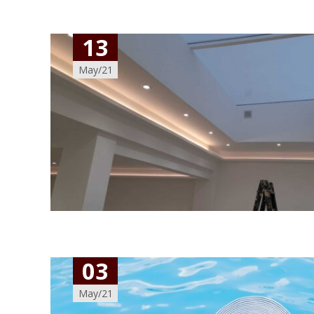
13
May/21
03
May/21