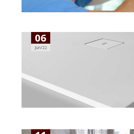
06
Jun/22