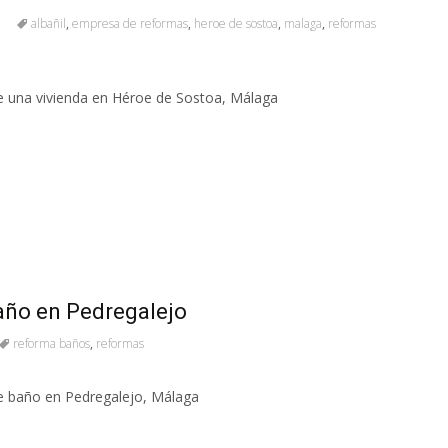
albañil
,
empresa de reformas
,
heroe de sostoa
,
malaga
,
reformas
e una vivienda en Héroe de Sostoa, Málaga
año en Pedregalejo
reforma baños
,
reformas
de baño en Pedregalejo, Málaga