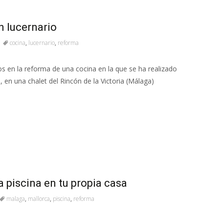
 lucernario
cocina
,
lucernario
,
reforma
s en la reforma de una cocina en la que se ha realizado
o, en una chalet del Rincón de la Victoria (Málaga)
a piscina en tu propia casa
malaga
,
mallorca
,
piscina
,
reforma