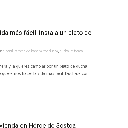
da más fácil: instala un plato de
albañil
,
cambio de bañera por ducha
,
ducha
,
reforma
ñera y la quieres cambiar por un plato de ducha
e queremos hacer la vida más fácil. Dúchate con
ivienda en Héroe de Sostoa