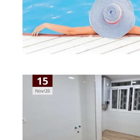
15
Nov/20