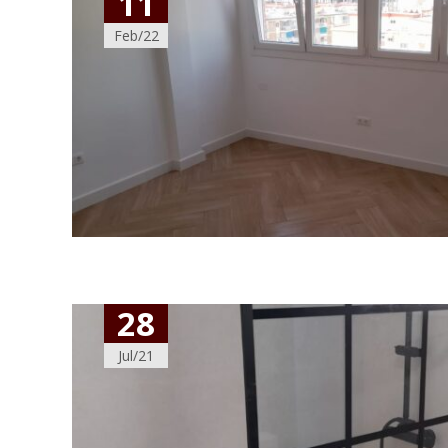
11
Feb/22
28
Jul/21