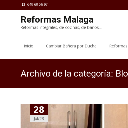
649 69 56 97
Reformas Malaga
Reformas integrales, de cocinas, de baños…
Saltar
al
Inicio
Cambiar Bañera por Ducha
Reformas
contenido
Archivo de la categoría: B
28
Jul/23