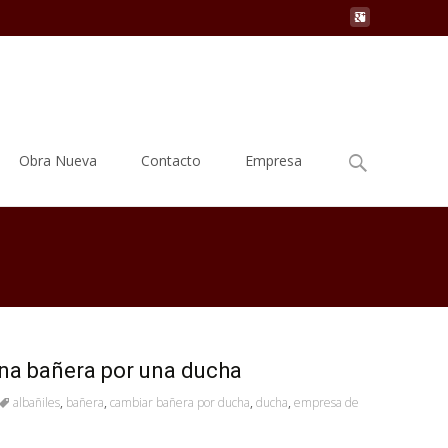
Buscar
Obra Nueva
Contacto
Empresa
por:
na bañera por una ducha
albañiles
,
bañera
,
cambiar bañera por ducha
,
ducha
,
empresa de