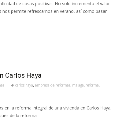
infinidad de cosas positivas. No solo incrementa el valor
 nos permite refrescarnos en verano, así como pasar
n Carlos Haya
mas
carlos haya
,
empresa de reformas
,
malaga
,
reforma
,
s en la reforma integral de una vivienda en Carlos Haya,
pués de la reforma: