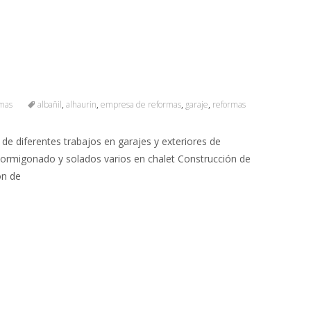
rmas
albañil
,
alhaurin
,
empresa de reformas
,
garaje
,
reformas
de diferentes trabajos en garajes y exteriores de
 Hormigonado y solados varios en chalet Construcción de
ón de