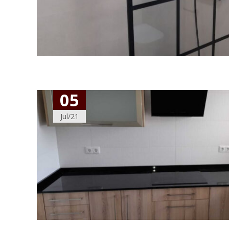
05
Jul/21