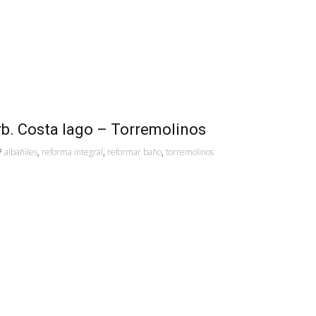
rb. Costa lago – Torremolinos
albañiles
,
reforma integral
,
reformar baño
,
torremolinos