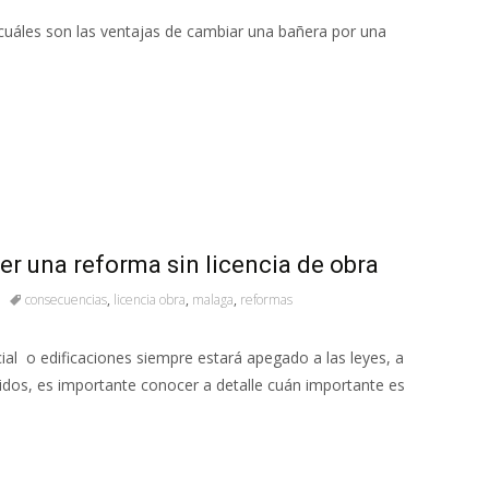
cuáles son las ventajas de cambiar una bañera por una
r una reforma sin licencia de obra
consecuencias
,
licencia obra
,
malaga
,
reformas
ial o edificaciones siempre estará apegado a las leyes, a
dos, es importante conocer a detalle cuán importante es