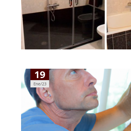
19
Ene/23