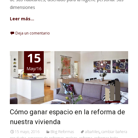
dimensiones
Leer más…
Deja un comentario
15
May/16
Cómo ganar espacio en la reforma de
nuestra vivienda
15 mayo, 2016
Blog Reformas
albañiles
,
cambiar bañera