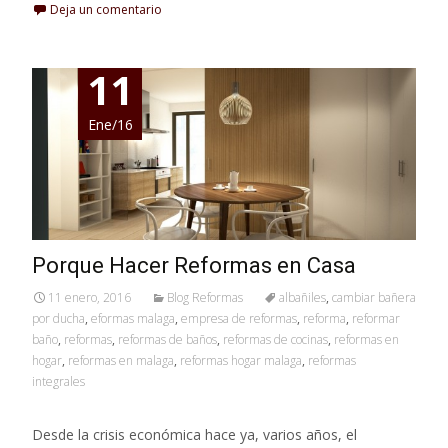
Deja un comentario
11
Ene/16
Porque Hacer Reformas en Casa
11 enero, 2016
Blog Reformas
albañiles
,
cambiar bañera
por ducha
,
eformas malaga
,
empresa de reformas
,
reforma
,
reformar
baño
,
reformas
,
reformas de baños
,
reformas de cocinas
,
reformas en
hogar
,
reformas en malaga
,
reformas hogar malaga
,
reformas
integrales
Desde la crisis económica hace ya, varios años, el