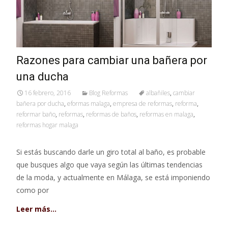
Razones para cambiar una bañera por
una ducha
16 febrero, 2016
Blog Reformas
albañiles
,
cambiar
bañera por ducha
,
eformas malaga
,
empresa de reformas
,
reforma
,
reformar baño
,
reformas
,
reformas de baños
,
reformas en malaga
,
reformas hogar malaga
Si estás buscando darle un giro total al baño, es probable
que busques algo que vaya según las últimas tendencias
de la moda, y actualmente en Málaga, se está imponiendo
como por
Leer más…