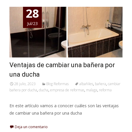
28
Jul/23
Ventajas de cambiar una bañera por
una ducha
28 julio, 2023
Blog Reformas
albañiles
,
bañera
,
cambiar
bañera por ducha
,
ducha
,
empresa de reformas
,
malaga
,
reforma
En este artículo vamos a conocer cuáles son las ventajas
de cambiar una bañera por una ducha
Deja un comentario