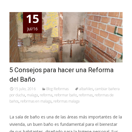
15
Jul/16
5 Consejos para hacer una Reforma
del Baño
15 julio, 2016
Blog Reformas
albañiles
,
cambiar bañera
por ducha
,
malaga
,
reforma
,
reformar baño
,
reformas
,
reformas de
baños
,
reformas en malaga
,
reformas malaga
La sala de baño es una de las áreas más importantes de la
vivienda, un buen baño es fundamental para el bienestar
de sus habitantes, diseñado para la higiene personal. Sus