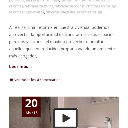
por ducha
,
empresa de reformas
,
malaga
,
reforma
,
reformar baño
,
reformas
,
reformas de baños
,
reformas de cocinas
,
reformas en malaga
,
reformas hogar malaga
,
reformas integrales
,
reformas malaga
Al realizar una reforma en nuestra vivienda, podemos
aprovechar la oportunidad de transformar esos espacios
perdidos y sacarles el máximo provecho, o ampliar
aquellos que son reducidos proporcionando un ambiente
más acogedor,
Leer más…
Ver todos los 4 comentarios
20
Abr/16