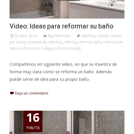
Video: Ideas para reformar su baño
20 abril, 2016
Blog Reformas
albañiles
,
cambiar bañera
por ducha
,
empresa de reformas
,
reforma
,
reformar baño
,
reformas de
baños
,
reformas en malaga
,
reformas malaga
Compartimos en siguiente video, en que se muestra de
forma muy clara como se reforma un baño. Además
puede servir de idea para su propio baño.
Deja un comentario
16
Feb/16