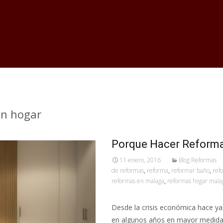
en hogar
Porque Hacer Reforma
11 enero, 2016
Blog Reformas
de reformas
,
reforma
,
reformar baño
,
ref
reformas en malaga
,
reformas hogar mala
Desde la crisis económica hace ya,
en algunos años en mayor medida.